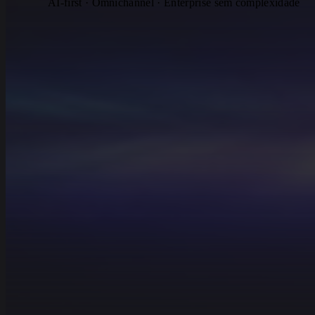
AI-first · Omnichannel · Enterprise sem complexidade