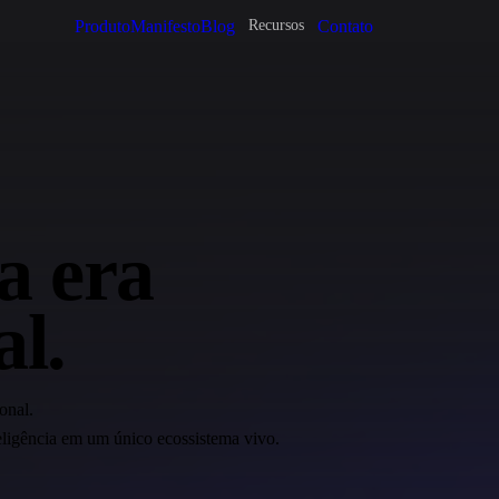
Produto
Manifesto
Blog
Contato
Recursos
 era
al.
onal.
teligência em um único ecossistema vivo.