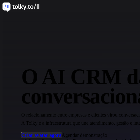
O AI CRM da
conversacion
O relacionamento entre empresas e clientes virou conversaci
A Tolky é a infraestrutura que une atendimento, gestão e in
Criar avatar agora
Agendar demonstração